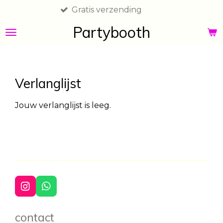
Gratis verzending
Ga
direct
Partybooth
naar
de
hoofdinhoud
Verlanglijst
Jouw verlanglijst is leeg.
I
W
n
h
s
a
contact
t
t