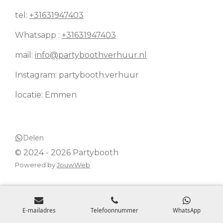
a
s
g
A
tel:
+31631947403
r
p
a
p
Whatsapp :
+31631947403
m
mail:
info@partyboothverhuur.nl
Instagram: partybooth.verhuur
locatie: Emmen
Delen
© 2024 - 2026 Partybooth
Powered by
JouwWeb
E-mailadres
Telefoonnummer
WhatsApp